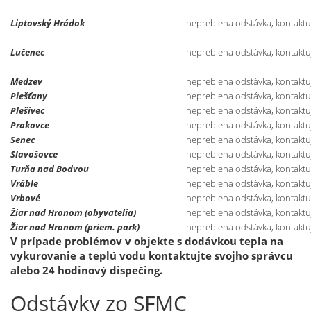
Liptovský Hrádok
neprebieha odstávka, kontaktuj
Lučenec
neprebieha odstávka, kontaktuj
Medzev
neprebieha odstávka, kontaktuj
Piešťany
neprebieha odstávka, kontaktuj
Plešivec
neprebieha odstávka, kontaktuj
Prakovce
neprebieha odstávka, kontaktuj
Senec
neprebieha odstávka, kontaktuj
Slavošovce
neprebieha odstávka, kontaktuj
Turňa nad Bodvou
neprebieha odstávka, kontaktuj
Vráble
neprebieha odstávka, kontaktuj
Vrbové
neprebieha odstávka, kontaktuj
Žiar nad Hronom (obyvatelia)
neprebieha odstávka, kontaktuj
Žiar nad Hronom (priem. park)
neprebieha odstávka, kontaktuj
V prípade problémov v objekte s dodávkou tepla na
vykurovanie a teplú vodu kontaktujte svojho správcu
alebo 24 hodinový dispečing.
Odstávky zo SFMC