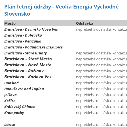
Plán letnej údržby - Veolia Energia Východné
Slovensko
Mesto
Odstávka
Bratislava - Devínska Nová Ves
neprebieha odstávka, kontaktuj
Bratislava - Dúbravka
Bratislava - Petržalka
Bratislava - Podunajské Biskupice
Bratislava - Staré Grunty
neprebieha odstávka, kontaktuj
Bratislava - Staré Mesto
neprebieha odstávka, kontaktuj
Bratislava - Nové Mesto
neprebieha odstávka, kontaktuj
Bratislava - Ružinov
neprebieha odstávka, kontaktuj
Bratislava - Karlova Ves
neprebieha odstávka, kontaktuj
Dobšiná
neprebieha odstávka, kontaktuj
Hanušovce nad Topľou
neprebieha odstávka, kontaktuj
Jelšava
neprebieha odstávka, kontaktuj
Košice
neprebieha odstávka, kontaktuj
Kráľovský Chlmec
neprebieha odstávka, kontaktuj
Krompachy
neprebieha odstávka, kontaktuj
Levice
neprebieha odstávka, kontaktuj