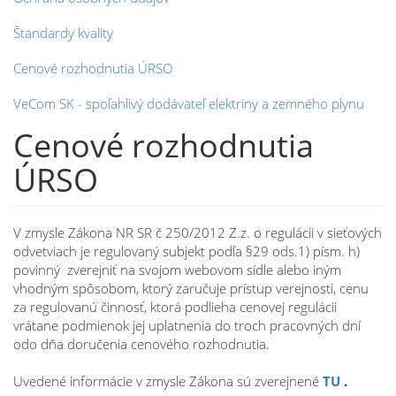
Štandardy kvality
Cenové rozhodnutia ÚRSO
VeCom SK - spoľahlivý dodávateľ elektriny a zemného plynu
Cenové rozhodnutia
ÚRSO
V zmysle Zákona NR SR č 250/2012 Z.z. o regulácii v sieťových
odvetviach je regulovaný subjekt podľa §29 ods.1) písm. h)
povinný zverejniť na svojom webovom sídle alebo iným
vhodným spôsobom, ktorý zaručuje prístup verejnosti, cenu
za regulovanú činnosť, ktorá podlieha cenovej regulácii
vrátane podmienok jej uplatnenia do troch pracovných dní
odo dňa doručenia cenového rozhodnutia.
Uvedené informácie v zmysle Zákona sú zverejnené
TU
.