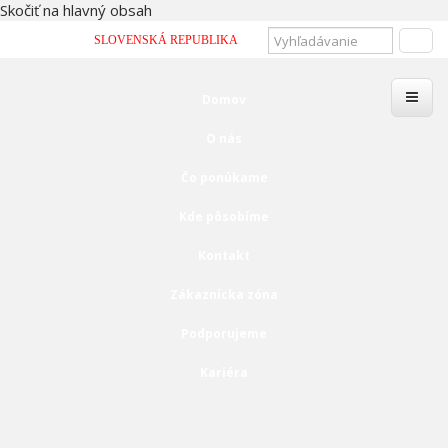
Skočiť na hlavný obsah
Vyhľadávanie
SLOVENSKÁ REPUBLIKA
Domov
O nás
Čo ponúkame
Kde pôsobíme
Kontakt
Zákaznícka zóna
Podporujeme
Kariéra